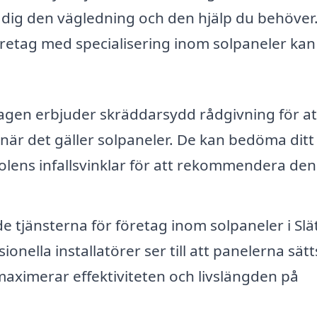
dig den vägledning och den hjälp du behöver
retag med specialisering inom solpaneler kan
gen erbjuder skräddarsydd rådgivning för at
r när det gäller solpaneler. De kan bedöma ditt
solens infallsvinklar för att rekommendera den
 tjänsterna för företag inom solpaneler i Slä
ionella installatörer ser till att panelerna sät
 maximerar effektiviteten och livslängden på