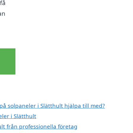
få
an
å solpaneler i Slätthult hjälpa till med?
ler i Slätthult
lt från professionella företag