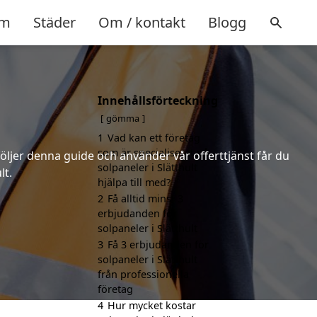
m
Städer
Om / kontakt
Blogg
Innehållsförteckning
gömma
1
Vad kan ett företag
som är specialiserat på
följer denna guide och använder vår offerttjänst får du
solpaneler i Slätthult
lt.
hjälpa till med?
2
Få alltid minst 3
erbjudanden för
solpaneler i Slätthult
3
Få 3 erbjudanden för
solpaneler i Slätthult
från professionella
företag
4
Hur mycket kostar