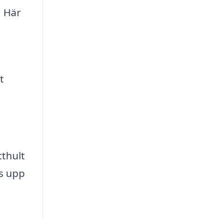
. Här
t
tthult
ts upp