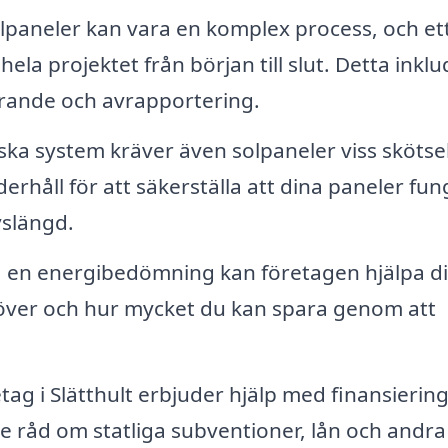
paneler kan vara en komplex process, och et
ela projektet från början till slut. Detta inkl
tförande och avrapportering.
iska system kräver även solpaneler viss skötsel
rhåll för att säkerställa att dina paneler fun
vslängd.
 en energibedömning kan företagen hjälpa di
höver och hur mycket du kan spara genom att
ag i Slätthult erbjuder hjälp med finansiering
ge råd om statliga subventioner, lån och andra