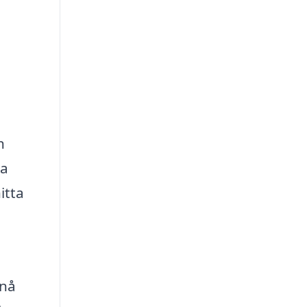
h
la
itta
pnå