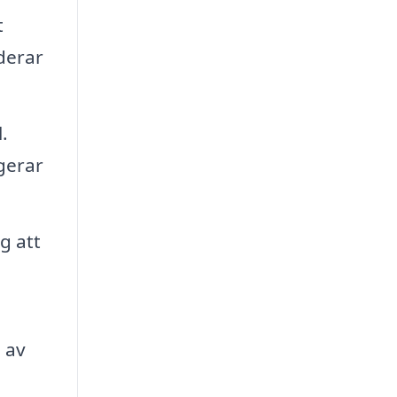
t
uderar
.
gerar
g att
 av