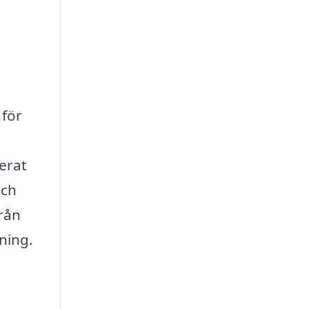
 för
serat
och
från
ning.