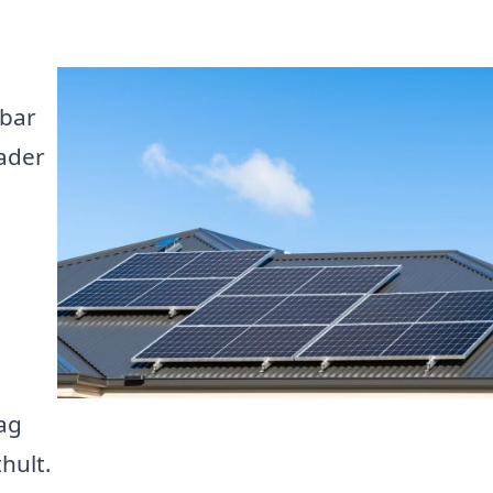
lbar
ader
tag
thult.