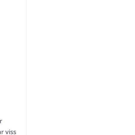
r
r viss