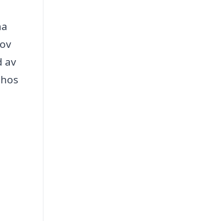
na
hov
d av
 hos