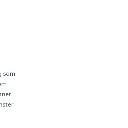
ag som
som
anet.
nster