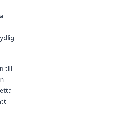
ka
ydlig
 till
an
etta
tt