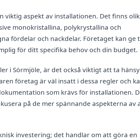
n viktig aspekt av installationen. Det finns oli
ive monokristallina, polykrystallina och
na fördelar och nackdelar. Företaget kan ge t
plig för ditt specifika behov och din budget.
r i Sörmjöle, är det också viktigt att ta hänsyn
ren företag är väl insatt i dessa regler och k
 dokumentation som krävs för installationen. D
 fokusera på de mer spännande aspekterna av a
knisk investering; det handlar om att göra en