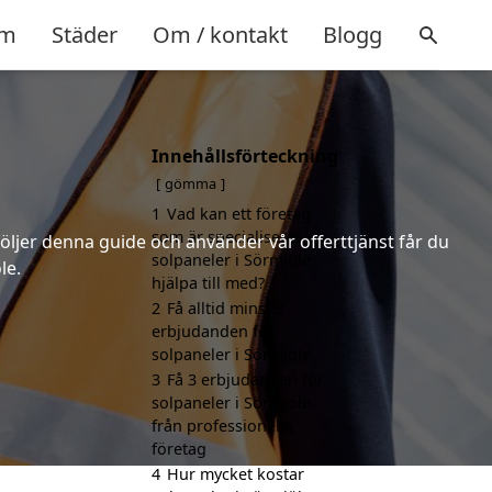
m
Städer
Om / kontakt
Blogg
Innehållsförteckning
gömma
1
Vad kan ett företag
som är specialiserat på
följer denna guide och använder vår offerttjänst får du
solpaneler i Sörmjöle
le.
hjälpa till med?
2
Få alltid minst 3
erbjudanden för
solpaneler i Sörmjöle
3
Få 3 erbjudanden för
solpaneler i Sörmjöle
från professionella
företag
4
Hur mycket kostar