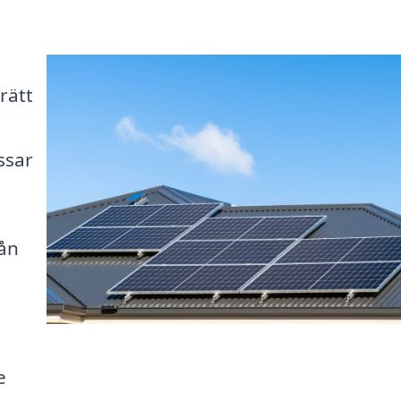
rätt
ssar
rån
e