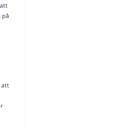
att
k på
 att
er