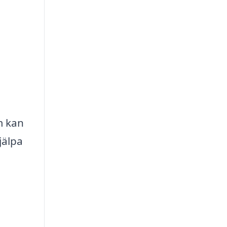
m kan
jälpa