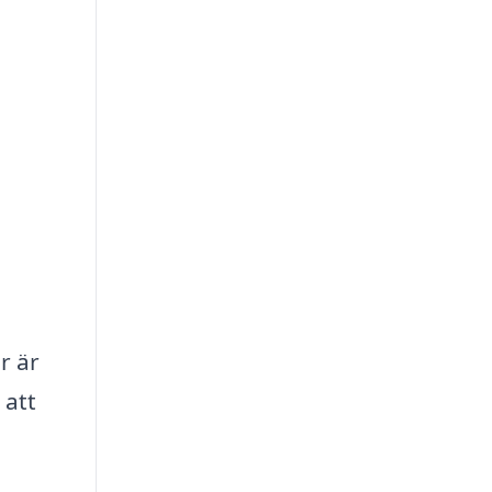
r är
 att