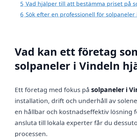
5
Vad hjälper till att bestämma priset på s
6
Sök efter en professionell för solpaneler
Vad kan ett företag som
solpaneler i Vindeln hj
Ett företag med fokus på
solpaneler i V
installation, drift och underhåll av sole
en hållbar och kostnadseffektiv lösning 
ansluta till lokala experter får du dess
processen.