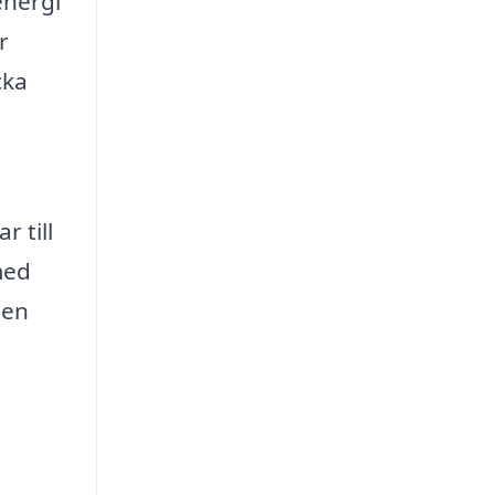
energi
r
cka
 till
med
 en