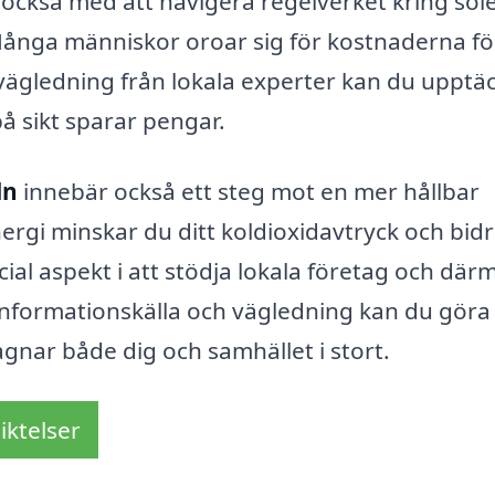
 också med att navigera regelverket kring sol
Många människor oroar sig för kostnaderna fö
 vägledning från lokala experter kan du upptä
på sikt sparar pengar.
ln
innebär också ett steg mot en mer hållbar
gi minskar du ditt koldioxidavtryck och bidrar
ial aspekt i att stödja lokala företag och där
 informationskälla och vägledning kan du göra
gnar både dig och samhället i stort.
iktelser