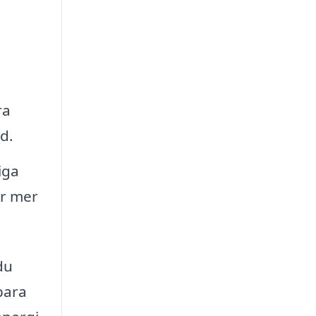
ra
d.
iga
er mer
 du
bara