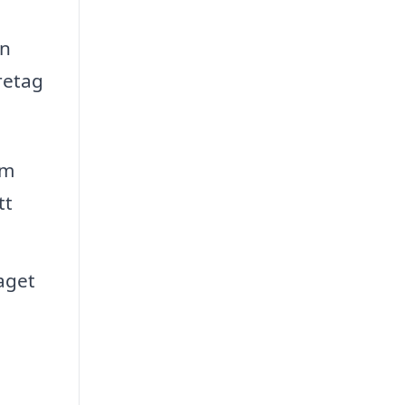
an
retag
om
tt
aget