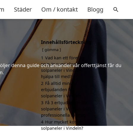
m
Städer
Om / kontakt
Blogg
Innehållsförteckning
gömma
1
Vad kan ett företag
som är specialiserat på
följer denna guide och använder vår offerttjänst får du
solpaneler i Vindeln
n.
hjälpa till med?
2
Få alltid minst 3
erbjudanden för
solpaneler i Vindeln
3
Få 3 erbjudanden för
solpaneler i Vindeln från
professionella företag
4
Hur mycket kostar
solpaneler i Vindeln?