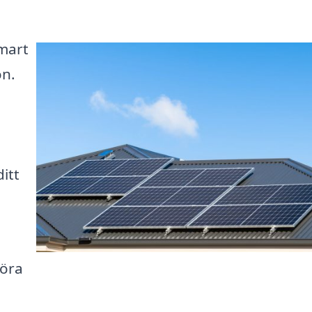
smart
ön.
ditt
föra