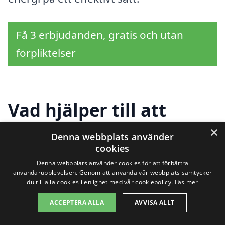
Få 3 erbjudanden, gratis och utan
förpliktelser
Vad hjälper till att
bestämma priset på
×
Denna webbplats använder
cookies
solpaneler i Bäckefors?
Denna webbplats använder cookies för att förbättra
användarupplevelsen. Genom att använda vår webbplats samtycker
du till alla cookies i enlighet med vår cookiepolicy.
Läs mer
När det kommer till installation av
ACCEPTERA ALLA
AVVISA ALLT
solpaneler i Bäckefors
finns det flera