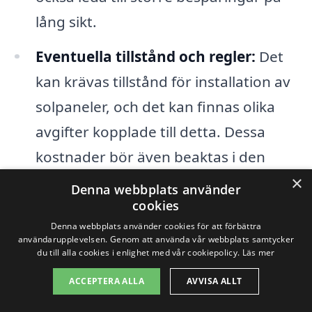
lång sikt.
Eventuella tillstånd och regler:
Det
kan krävas tillstånd för installation av
solpaneler, och det kan finnas olika
avgifter kopplade till detta. Dessa
kostnader bör även beaktas i den
totala budgeten.
×
Denna webbplats använder
cookies
Bidrag och skattefördelar:
Det är
Denna webbplats använder cookies för att förbättra
också viktigt att undersöka eventuella
användarupplevelsen. Genom att använda vår webbplats samtycker
du till alla cookies i enlighet med vår cookiepolicy.
Läs mer
bidrag eller skattefördelar som kan
ACCEPTERA ALLA
AVVISA ALLT
vara tillgängliga i Vänersborg. Dessa