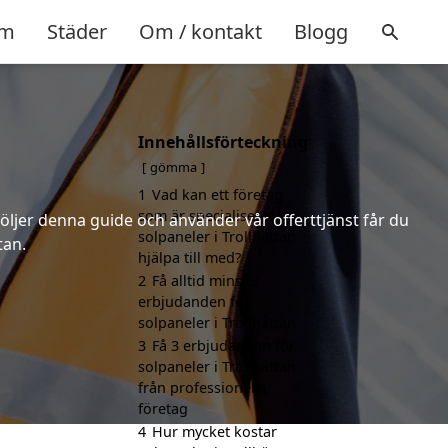
m
Städer
Om / kontakt
Blogg
Innehållsförteckning
gömma
1
Vad kan ett företag
som är specialiserat på
följer denna guide och använder vår offerttjänst får du
solpaneler i Trollhättan
tan.
hjälpa till med?
2
Få alltid minst 3
erbjudanden för
solpaneler i Trollhättan
3
Få 3 erbjudanden för
solpaneler i Trollhättan
från professionella
företag
4
Hur mycket kostar