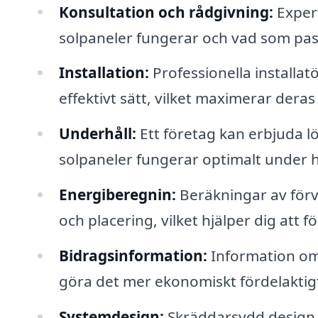
Konsultation och rådgivning:
Expert
solpaneler fungerar och vad som pass
Installation:
Professionella installat
effektivt sätt, vilket maximerar dera
Underhåll:
Ett företag kan erbjuda lö
solpaneler fungerar optimalt under he
Energiberegnin:
Beräkningar av förv
och placering, vilket hjälper dig att f
Bidragsinformation:
Information om 
göra det mer ekonomiskt fördelaktigt 
Systemdesign:
Skräddarsydd design a