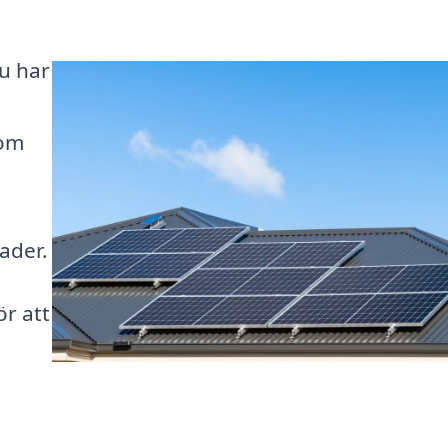
Du har
som
t
ader.
ör att