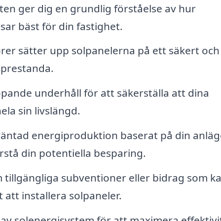
en ger dig en grundlig förståelse av hur
ar bäst för din fastighet.
örer sätter upp solpanelerna på ett säkert och
s prestanda.
pande underhåll för att säkerställa att dina
la sin livslängd.
äntad energiproduktion baserat på din anlä
örstå din potentiella besparing.
tillgängliga subventioner eller bidrag som k
att installera solpaneler.
v solenergisystem för att maximera effektivi