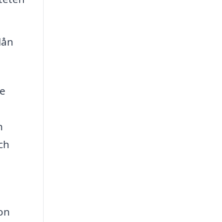
lån
re
n
ch
on