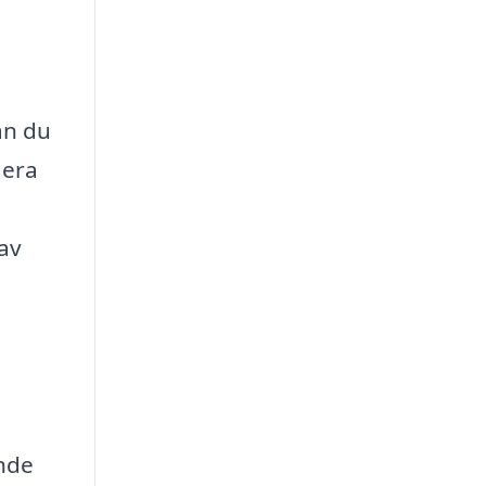
an du
lera
 av
ende