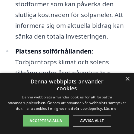
stödformer som kan påverka den
slutliga kostnaden för solpaneler. Att
informera sig om aktuella bidrag kan
sänka den totala investeringen.
Platsens solförhållanden:
Torbjörntorps klimat och solens
tillgång under året påverkar hur
×
Denna webbplats använder
mycket energi ett solpanelssystem
cookies
kan generera, vilket i sin tur kan
Denna webbplats använder cookies för att förbättra
användarupplevelsen. Genom att använda vår webbplats samtycker
påverka kostnaden per producerad
du till alla cookies i enlighet med vår cookiepolicy.
Läs mer
kWh.
ACCEPTERA ALLA
AVVISA ALLT