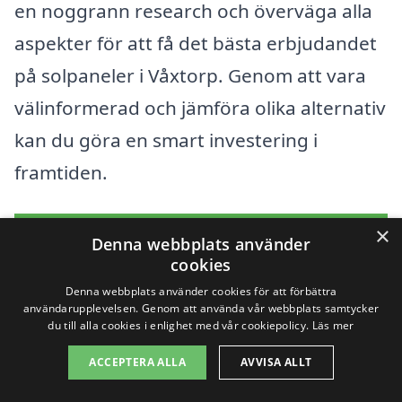
en noggrann research och överväga alla
aspekter för att få det bästa erbjudandet
på solpaneler i Våxtorp. Genom att vara
välinformerad och jämföra olika alternativ
kan du göra en smart investering i
framtiden.
×
Få 3 erbjudanden, gratis och utan
Denna webbplats använder
cookies
förpliktelser
Denna webbplats använder cookies för att förbättra
användarupplevelsen. Genom att använda vår webbplats samtycker
du till alla cookies i enlighet med vår cookiepolicy.
Läs mer
Sök efter en
ACCEPTERA ALLA
AVVISA ALLT