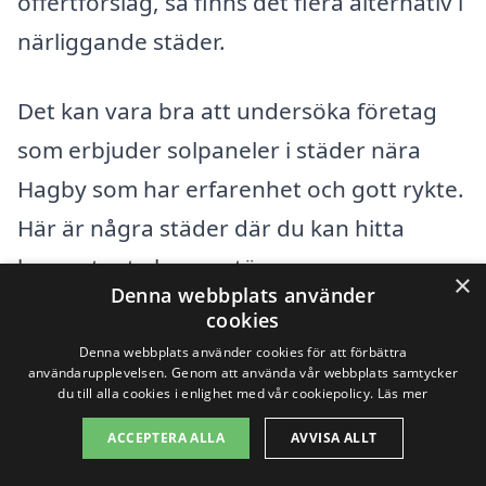
offertförslag, så finns det flera alternativ i
närliggande städer.
Det kan vara bra att undersöka företag
som erbjuder solpaneler i städer nära
Hagby som har erfarenhet och gott rykte.
Här är några städer där du kan hitta
kompetenta leverantörer:
×
Denna webbplats använder
cookies
Kalmar
Denna webbplats använder cookies för att förbättra
användarupplevelsen. Genom att använda vår webbplats samtycker
Västervik
du till alla cookies i enlighet med vår cookiepolicy.
Läs mer
ACCEPTERA ALLA
AVVISA ALLT
Oskarshamn