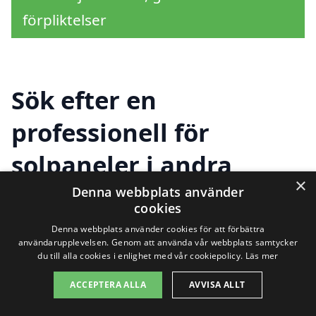
förpliktelser
Sök efter en
professionell för
solpaneler i andra
×
städer nära Halltorp
Denna webbplats använder
cookies
Denna webbplats använder cookies för att förbättra
användarupplevelsen. Genom att använda vår webbplats samtycker
Att installera solpaneler i Halltorp är ett
du till alla cookies i enlighet med vår cookiepolicy.
Läs mer
utmärkt sätt att ta ett steg mot en mer
ACCEPTERA ALLA
AVVISA ALLT
hållbar och kostnadseffektiv