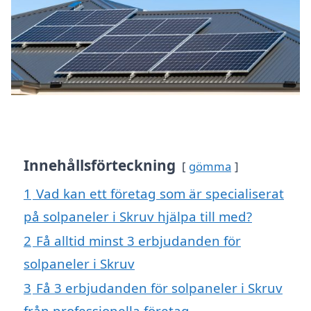
Innehållsförteckning
gömma
1
Vad kan ett företag som är specialiserat
på solpaneler i Skruv hjälpa till med?
2
Få alltid minst 3 erbjudanden för
solpaneler i Skruv
3
Få 3 erbjudanden för solpaneler i Skruv
från professionella företag