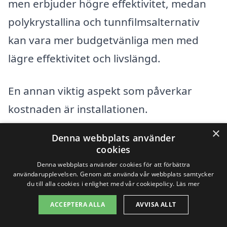
men erbjuder högre effektivitet, medan
polykrystallina och tunnfilmsalternativ
kan vara mer budgetvänliga men med
lägre effektivitet och livslängd.
En annan viktig aspekt som påverkar
kostnaden är installationen.
Installationsavgifterna kan variera
×
Denna webbplats använder
beroende på företag och komplexiteten
cookies
av installationen. Om ditt tak är svårt att
Denna webbplats använder cookies för att förbättra
användarupplevelsen. Genom att använda vår webbplats samtycker
arbeta med eller om du behöver extra
du till alla cookies i enlighet med vår cookiepolicy.
Läs mer
utrustning, kan detta öka kostnaderna.
ACCEPTERA ALLA
AVVISA ALLT
Dessutom kan storleken på ditt