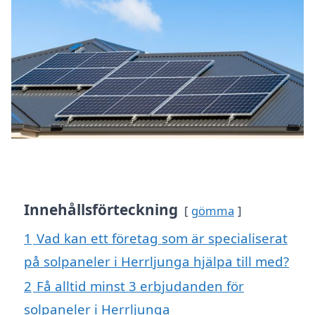
Innehållsförteckning
gömma
1
Vad kan ett företag som är specialiserat
på solpaneler i Herrljunga hjälpa till med?
2
Få alltid minst 3 erbjudanden för
solpaneler i Herrljunga