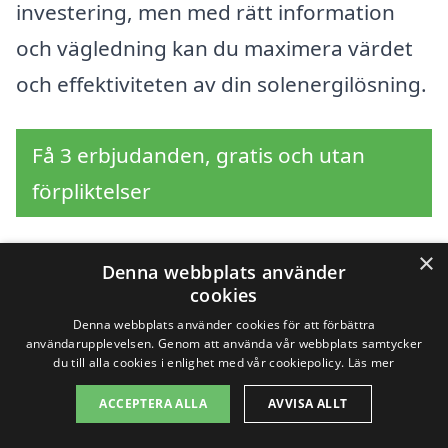
investering, men med rätt information
och vägledning kan du maximera värdet
och effektiviteten av din solenergilösning.
Få 3 erbjudanden, gratis och utan
förpliktelser
×
Denna webbplats använder
Sök efter professionella
cookies
Denna webbplats använder cookies för att förbättra
för solpaneler i andra
användarupplevelsen. Genom att använda vår webbplats samtycker
du till alla cookies i enlighet med vår cookiepolicy.
Läs mer
städer nära Herrljunga
ACCEPTERA ALLA
AVVISA ALLT