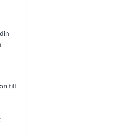
 din
h
n till
t