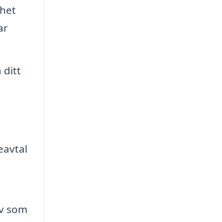
nhet
ar
 ditt
eavtal
iv som