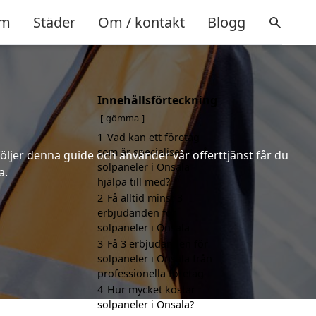
m
Städer
Om / kontakt
Blogg
Innehållsförteckning
gömma
1
Vad kan ett företag
som är specialiserat på
följer denna guide och använder vår offerttjänst får du
solpaneler i Onsala
a.
hjälpa till med?
2
Få alltid minst 3
erbjudanden för
solpaneler i Onsala
3
Få 3 erbjudanden för
solpaneler i Onsala från
professionella företag
4
Hur mycket kostar
solpaneler i Onsala?