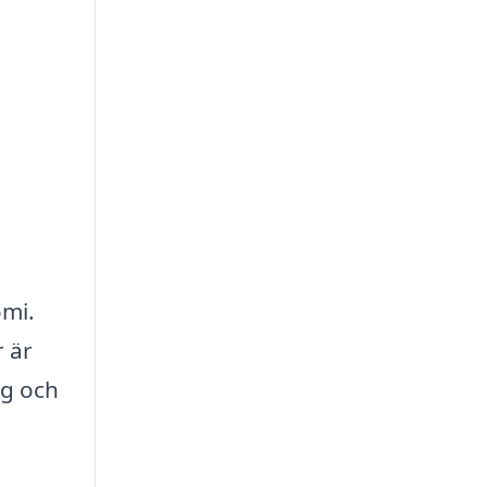
omi.
r är
ag och
a