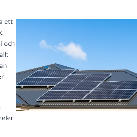
a ett
k.
i och
allt
kan
er
t
neler