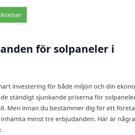
iktelser
danden för solpaneler i
smart investering för både miljön och din ekon
 de ständigt sjunkande priserna för solpanele
åll. Men innan du bestämmer dig för ett föret
att inhämta minst tre erbjudanden. Här är någr
: