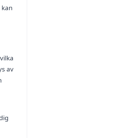
 kan
vilka
ys av
n
dig