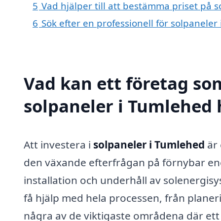
5
Vad hjälper till att bestämma priset på 
6
Sök efter en professionell för solpanele
Vad kan ett företag som
solpaneler i Tumlehed h
Att investera i
solpaneler i Tumlehed
är 
den växande efterfrågan på förnybar ene
installation och underhåll av solenergis
få hjälp med hela processen, från planerin
några av de viktigaste områdena där ett 