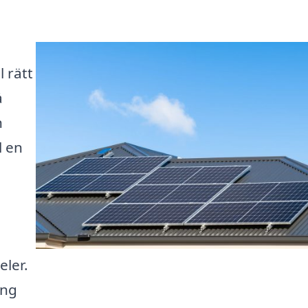
 rätt
å
n
l en
eler.
ing