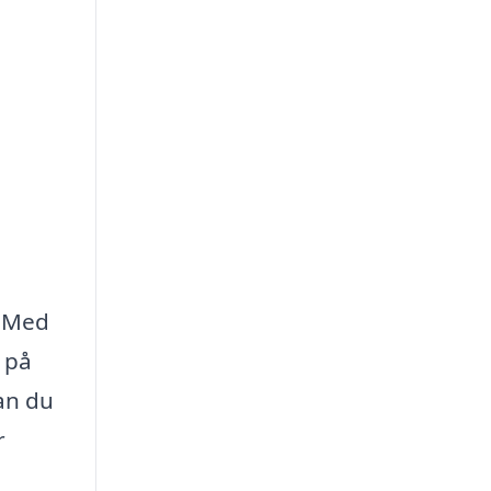
. Med
 på
an du
r