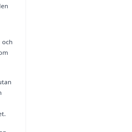
den
g och
som
 utan
n
et.