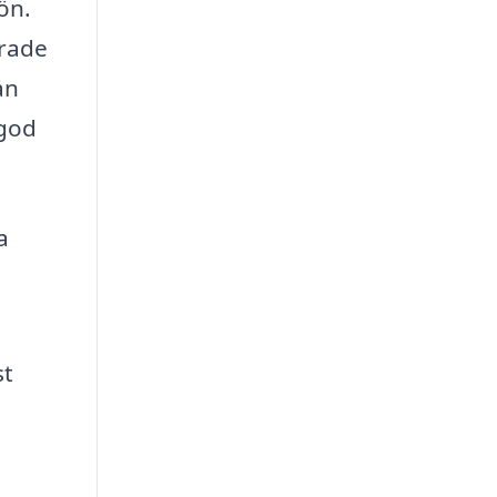
ön.
erade
ån
 god
a
st