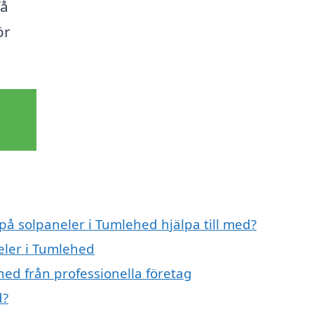
få
ör
 på solpaneler i Tumlehed hjälpa till med?
eler i Tumlehed
hed från professionella företag
d?