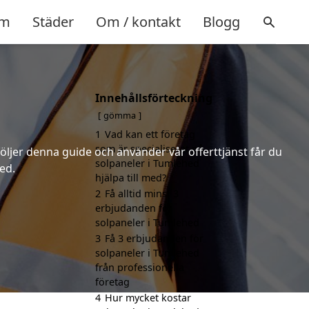
m
Städer
Om / kontakt
Blogg
Innehållsförteckning
gömma
1
Vad kan ett företag
som är specialiserat på
följer denna guide och använder vår offerttjänst får du
solpaneler i Tumlehed
ed.
hjälpa till med?
2
Få alltid minst 3
erbjudanden för
solpaneler i Tumlehed
3
Få 3 erbjudanden för
solpaneler i Tumlehed
från professionella
företag
4
Hur mycket kostar