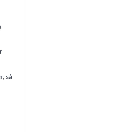
n
r
r, så